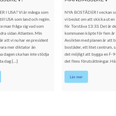
 I USA? Vi är många som
NYA BOSTÄDER I veckan so
 till USA som land och regim.
vi beslut om att skicka ut en
e man fråga sig vad som
för Torstäva 13:33. Det är 
dra sidan Atlanten. Min
kommunen köpte för fem år 
r att vi nu har en president
Avsikten med planen är att 
ara mer diktator än
bostäder, ett litet centrum, 
na dagen ska han inte stödja
det möjligt att bygga en F-
ta dag […]
det finns förutsättningar. Här
Läs mer