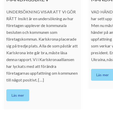
UNDERSÖKNING VISAR ATT VI GÖR
VAD HÄNDER
RÄTT Insikt är en undersökning av hur
har sett upp
företagen upplever de kommunala
Men nu måst
besluten och kommunen som
händer på an
företagskommun. Karlskrona placerade
uppfattning ä
sig på tredje plats. Alla de som påstår att
som verkar v
Karlskrona inte går bra, måste läsa
president. E
denna rapport. Vi i Karlskronaalliansen
Ukraina, näs
har lyckats med att förändra
företagarnas uppfattning om kommunen
Läs mer
till något positivt. […]
Läs mer