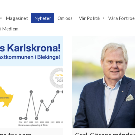
Magasinet
Nyheter
Om oss
Vår Politik
Våra Förtro
li Medlem
na tar hem
Carl-Görans månda