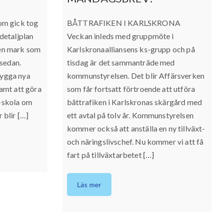
m gick tog
BÅTTRAFIKEN I KARLSKRONA
 detaljplan
Veckan inleds med gruppmöte i
den mark som
Karlskronaalliansens ks-grupp och på
sedan.
tisdag är det sammanträde med
bygga nya
kommunstyrelsen. Det blir Affärsverken
samt att göra
som får fortsatt förtroende att utföra
9-skola om
båttrafiken i Karlskronas skärgård med
 blir […]
ett avtal på tolv år. Kommunstyrelsen
kommer också att anställa en ny tillväxt-
och näringslivschef. Nu kommer vi att få
fart på tillväxtarbetet […]
Läs mer