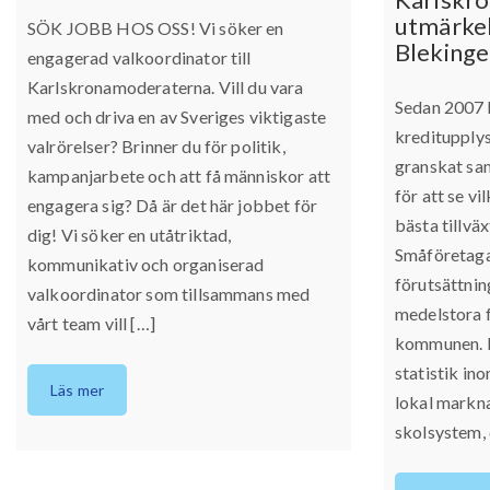
utmärkel
SÖK JOBB HOS OSS! Vi söker en
Blekinge
engagerad valkoordinator till
Karlskronamoderaterna. Vill du vara
Sedan 2007 
med och driva en av Sveriges viktigaste
kreditupply
valrörelser? Brinner du för politik,
granskat sam
kampanjarbete och att få människor att
för att se v
engagera sig? Då är det här jobbet för
bästa tillväx
dig! Vi söker en utåtriktad,
Småföretaga
kommunikativ och organiserad
förutsättnin
valkoordinator som tillsammans med
medelstora f
vårt team vill […]
kommunen. I
statistik in
Läs mer
lokal markna
skolsystem, 