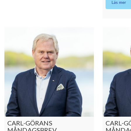
Läs mer
CARL-GÖRANS
CARL-G
MÅNDAGSBREV
MÅNDA