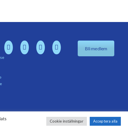
Bli medlem
.se
e
se
lats
Cookie inställningar
Acceptera alla