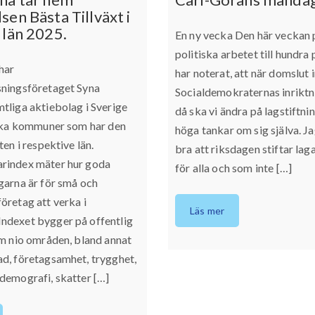
sen Bästa Tillväxt i
 län 2025.
En ny vecka Den här veckan 
politiska arbetet till hundra
har
har noterat, att när domslut i
sningsföretaget Syna
Socialdemokraternas inriktni
tliga aktiebolag i Sverige
då ska vi ändra på lagstiftni
ilka kommuner som har den
höga tankar om sig själva. Ja
ten i respektive län.
bra att riksdagen stiftar lag
rindex mäter hur goda
för alla och som inte […]
garna är för små och
öretag att verka i
Läs mer
ndexet bygger på offentlig
om nio områden, bland annat
d, företagsamhet, trygghet,
demografi, skatter […]