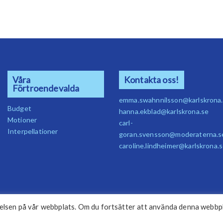
Våra
Kontakta oss!
Förtroendevalda
emma.swahnnilsson@karlskrona
Budget
hanna.ekblad@karlskrona.se
Motioner
carl-
Interpellationer
goran.svensson@moderaterna.s
caroline.lindheimer@karlskrona.
plevelsen på vår webbplats. Om du fortsätter att använda denna webbp