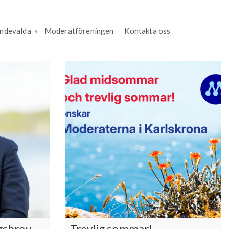
endevalda
Moderatföreningen
Kontakta oss
gsbrev
Trevlig sommar!