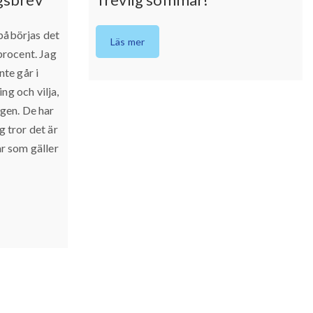
påbörjas det
Läs mer
 procent. Jag
nte går i
ng och vilja,
ngen. De har
g tror det är
ar som gäller